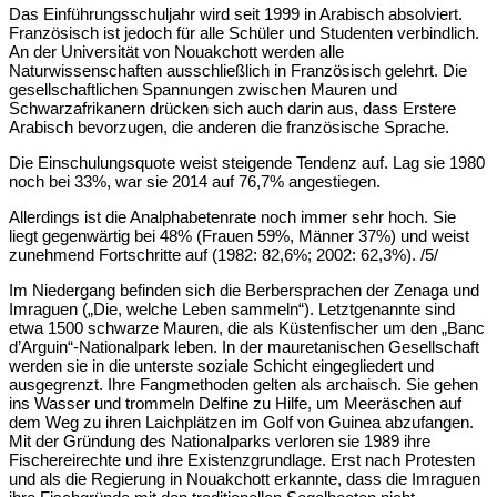
Das Einführungsschuljahr wird seit 1999 in Arabisch absolviert.
Französisch ist jedoch für alle Schüler und Studenten verbindlich.
An der Universität von Nouakchott werden alle
Naturwissenschaften ausschließlich in Französisch gelehrt. Die
gesellschaftlichen Spannungen zwischen Mauren und
Schwarzafrikanern drücken sich auch darin aus, dass Erstere
Arabisch bevorzugen, die anderen die französische Sprache.
Die Einschulungsquote weist steigende Tendenz auf. Lag sie 1980
noch bei 33%, war sie 2014 auf 76,7% angestiegen.
Allerdings ist die Analphabetenrate noch immer sehr hoch. Sie
liegt gegenwärtig bei 48% (Frauen 59%, Männer 37%) und weist
zunehmend Fortschritte auf (1982: 82,6%; 2002: 62,3%). /5/
Im Niedergang befinden sich die Berbersprachen der Zenaga und
Imraguen („Die, welche Leben sammeln“). Letztgenannte sind
etwa 1500 schwarze Mauren, die als Küstenfischer um den „Banc
d’Arguin“-Nationalpark leben. In der mauretanischen Gesellschaft
werden sie in die unterste soziale Schicht eingegliedert und
ausgegrenzt. Ihre Fangmethoden gelten als archaisch. Sie gehen
ins Wasser und trommeln Delfine zu Hilfe, um Meeräschen auf
dem Weg zu ihren Laichplätzen im Golf von Guinea abzufangen.
Mit der Gründung des Nationalparks verloren sie 1989 ihre
Fischereirechte und ihre Existenzgrundlage. Erst nach Protesten
und als die Regierung in Nouakchott erkannte, dass die Imraguen