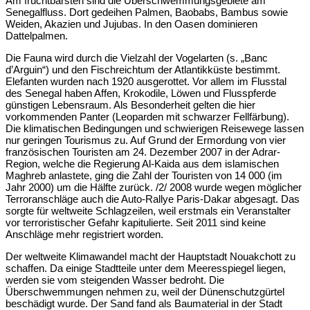
Am fruchtbarsten sind die Überschwemmungsgebiete am
Senegalfluss. Dort gedeihen Palmen, Baobabs, Bambus sowie
Weiden, Akazien und Jujubas. In den Oasen dominieren
Dattelpalmen.
Die Fauna wird durch die Vielzahl der Vogelarten (s. „Banc
d’Arguin“) und den Fischreichtum der Atlantikküste bestimmt.
Elefanten wurden nach 1920 ausgerottet. Vor allem im Flusstal
des Senegal haben Affen, Krokodile, Löwen und Flusspferde
günstigen Lebensraum. Als Besonderheit gelten die hier
vorkommenden Panter (Leoparden mit schwarzer Fellfärbung).
Die klimatischen Bedingungen und schwierigen Reisewege lassen
nur geringen Tourismus zu. Auf Grund der Ermordung von vier
französischen Touristen am 24. Dezember 2007 in der Adrar-
Region, welche die Regierung Al-Kaida aus dem islamischen
Maghreb anlastete, ging die Zahl der Touristen von 14 000 (im
Jahr 2000) um die Hälfte zurück. /2/ 2008 wurde wegen möglicher
Terroranschläge auch die Auto-Rallye Paris-Dakar abgesagt. Das
sorgte für weltweite Schlagzeilen, weil erstmals ein Veranstalter
vor terroristischer Gefahr kapitulierte. Seit 2011 sind keine
Anschläge mehr registriert worden.
Der weltweite Klimawandel macht der Hauptstadt Nouakchott zu
schaffen. Da einige Stadtteile unter dem Meeresspiegel liegen,
werden sie vom steigenden Wasser bedroht. Die
Überschwemmungen nehmen zu, weil der Dünenschutzgürtel
beschädigt wurde. Der Sand fand als Baumaterial in der Stadt