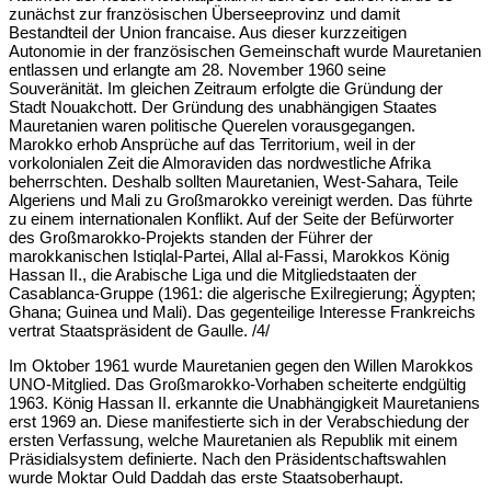
zunächst zur französischen Überseeprovinz und damit
Bestandteil der Union francaise. Aus dieser kurzzeitigen
Autonomie in der französischen Gemeinschaft wurde Mauretanien
entlassen und erlangte am 28. November 1960 seine
Souveränität. Im gleichen Zeitraum erfolgte die Gründung der
Stadt Nouakchott. Der Gründung des unabhängigen Staates
Mauretanien waren politische Querelen vorausgegangen.
Marokko erhob Ansprüche auf das Territorium, weil in der
vorkolonialen Zeit die Almoraviden das nordwestliche Afrika
beherrschten. Deshalb sollten Mauretanien, West-Sahara, Teile
Algeriens und Mali zu Großmarokko vereinigt werden. Das führte
zu einem internationalen Konflikt. Auf der Seite der Befürworter
des Großmarokko-Projekts standen der Führer der
marokkanischen Istiqlal-Partei, Allal al-Fassi, Marokkos König
Hassan II., die Arabische Liga und die Mitgliedstaaten der
Casablanca-Gruppe (1961: die algerische Exilregierung; Ägypten;
Ghana; Guinea und Mali). Das gegenteilige Interesse Frankreichs
vertrat Staatspräsident de Gaulle. /4/
Im Oktober 1961 wurde Mauretanien gegen den Willen Marokkos
UNO-Mitglied. Das Großmarokko-Vorhaben scheiterte endgültig
1963. König Hassan II. erkannte die Unabhängigkeit Mauretaniens
erst 1969 an. Diese manifestierte sich in der Verabschiedung der
ersten Verfassung, welche Mauretanien als Republik mit einem
Präsidialsystem definierte. Nach den Präsidentschaftswahlen
wurde Moktar Ould Daddah das erste Staatsoberhaupt.