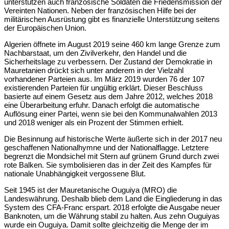
unterstützen auch französische Soldaten die Friedensmission der
Vereinten Nationen. Neben der französischen Hilfe bei der
militärischen Ausrüstung gibt es finanzielle Unterstützung seitens
der Europäischen Union.
Algerien öffnete im August 2019 seine 460 km lange Grenze zum
Nachbarstaat, um den Zivilverkehr, den Handel und die
Sicherheitslage zu verbessern. Der Zustand der Demokratie in
Mauretanien drückt sich unter anderem in der Vielzahl
vorhandener Parteien aus. Im März 2019 wurden 76 der 107
existierenden Parteien für ungültig erklärt. Dieser Beschluss
basierte auf einem Gesetz aus dem Jahre 2012, welches 2018
eine Überarbeitung erfuhr. Danach erfolgt die automatische
Auflösung einer Partei, wenn sie bei den Kommunalwahlen 2013
und 2018 weniger als ein Prozent der Stimmen erhielt.
Die Besinnung auf historische Werte äußerte sich in der 2017 neu
geschaffenen Nationalhymne und der Nationalflagge. Letztere
begrenzt die Mondsichel mit Stern auf grünem Grund durch zwei
rote Balken. Sie symbolisieren das in der Zeit des Kampfes für
nationale Unabhängigkeit vergossene Blut.
Seit 1945 ist der Mauretanische Ouguiya (MRO) die
Landeswährung. Deshalb blieb dem Land die Eingliederung in das
System des CFA-Franc erspart. 2018 erfolgte die Ausgabe neuer
Banknoten, um die Währung stabil zu halten. Aus zehn Ouguiyas
wurde ein Ouguiya. Damit sollte gleichzeitig die Menge der im