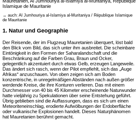
Mauretanien, Al Jumhouriya al-Islamiya al-Muritaniya, République
Islamique de Mauritanie
→ auch: Al Jumhouriya al-Islamiya al-Muritaniya / République Islamique
de Mauritanie
1. Natur und Geographie
Der Reisende, der im Flugzeug Mauretanien überquert, löst bald
den Blick vom Bild, das sich unter ihm ausbreitet. Die scheinbare
Eintönigkeit in den Formen der Saharalandschaft und die
Beschränkung auf die Farben Grau, Braun und Ocker,
gelegentlich akzentuiert durch etwas Gelb, erzeugen Langeweile.
Das ändert sich rasch, wenn der Pilot empfiehlt, sich das „Auge
Afrikas“ anzuschauen. Von oben zeigen sich am Boden
konzentrische, in unregelmäßigen Abständen nach außen größer
werdende Kreise, die ihre Konturen verlieren. Das mit einem
Durchmesser von 40 bis 45 Kilometer erscheinende Naturwunder
hatte vieljährig zu Spekulationen über seine Entstehung geführt.
Übrig geblieben sind die Auffassungen, dass es sich um einen
Meteoriteneinschlag, erodierte Aufwölbungen der Erdoberfläche
oder vulkanische Explosionen handelt. Dieses Naturphänomen
hat Mauretanien berühmt gemacht.