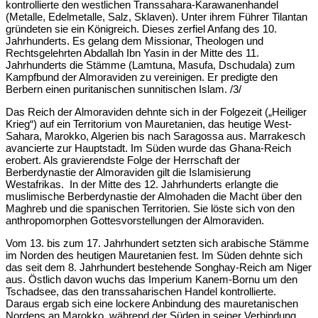
kontrollierte den westlichen Transsahara-Karawanenhandel
(Metalle, Edelmetalle, Salz, Sklaven). Unter ihrem Führer Tilantan
gründeten sie ein Königreich. Dieses zerfiel Anfang des 10.
Jahrhunderts. Es gelang dem Missionar, Theologen und
Rechtsgelehrten Abdallah Ibn Yasin in der Mitte des 11.
Jahrhunderts die Stämme (Lamtuna, Masufa, Dschudala) zum
Kampfbund der Almoraviden zu vereinigen. Er predigte den
Berbern einen puritanischen sunnitischen Islam. /3/
Das Reich der Almoraviden dehnte sich in der Folgezeit („Heiliger
Krieg“) auf ein Territorium von Mauretanien, das heutige West-
Sahara, Marokko, Algerien bis nach Saragossa aus. Marrakesch
avancierte zur Hauptstadt. Im Süden wurde das Ghana-Reich
erobert. Als gravierendste Folge der Herrschaft der
Berberdynastie der Almoraviden gilt die Islamisierung
Westafrikas. In der Mitte des 12. Jahrhunderts erlangte die
muslimische Berberdynastie der Almohaden die Macht über den
Maghreb und die spanischen Territorien. Sie löste sich von den
anthropomorphen Gottesvorstellungen der Almoraviden.
Vom 13. bis zum 17. Jahrhundert setzten sich arabische Stämme
im Norden des heutigen Mauretanien fest. Im Süden dehnte sich
das seit dem 8. Jahrhundert bestehende Songhay-Reich am Niger
aus. Östlich davon wuchs das Imperium Kanem-Bornu um den
Tschadsee, das den transsaharischen Handel kontrollierte.
Daraus ergab sich eine lockere Anbindung des mauretanischen
Nordens an Marokko, während der Süden in seiner Verbindung