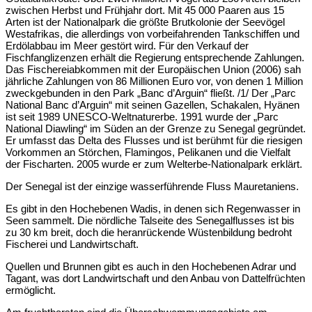
zwischen Herbst und Frühjahr dort. Mit 45 000 Paaren aus 15
Arten ist der Nationalpark die größte Brutkolonie der Seevögel
Westafrikas, die allerdings von vorbeifahrenden Tankschiffen und
Erdölabbau im Meer gestört wird. Für den Verkauf der
Fischfanglizenzen erhält die Regierung entsprechende Zahlungen.
Das Fischereiabkommen mit der Europäischen Union (2006) sah
jährliche Zahlungen von 86 Millionen Euro vor, von denen 1 Million
zweckgebunden in den Park „Banc d’Arguin“ fließt. /1/ Der „Parc
National Banc d’Arguin“ mit seinen Gazellen, Schakalen, Hyänen
ist seit 1989 UNESCO-Weltnaturerbe. 1991 wurde der „Parc
National Diawling“ im Süden an der Grenze zu Senegal gegründet.
Er umfasst das Delta des Flusses und ist berühmt für die riesigen
Vorkommen an Störchen, Flamingos, Pelikanen und die Vielfalt
der Fischarten. 2005 wurde er zum Welterbe-Nationalpark erklärt.
Der Senegal ist der einzige wasserführende Fluss Mauretaniens.
Es gibt in den Hochebenen Wadis, in denen sich Regenwasser in
Seen sammelt. Die nördliche Talseite des Senegalflusses ist bis
zu 30 km breit, doch die heranrückende Wüstenbildung bedroht
Fischerei und Landwirtschaft.
Quellen und Brunnen gibt es auch in den Hochebenen Adrar und
Tagant, was dort Landwirtschaft und den Anbau von Dattelfrüchten
ermöglicht.