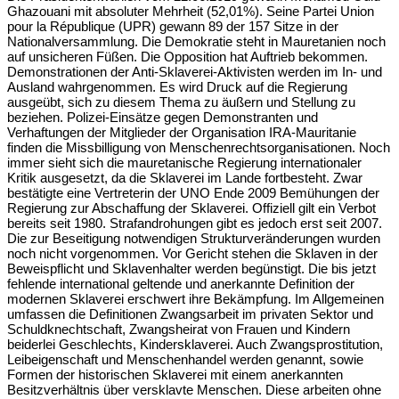
Ghazouani mit absoluter Mehrheit (52,01%). Seine Partei Union
pour la République (UPR) gewann 89 der 157 Sitze in der
Nationalversammlung. Die Demokratie steht in Mauretanien noch
auf unsicheren Füßen. Die Opposition hat Auftrieb bekommen.
Demonstrationen der Anti-Sklaverei-Aktivisten werden im In- und
Ausland wahrgenommen. Es wird Druck auf die Regierung
ausgeübt, sich zu diesem Thema zu äußern und Stellung zu
beziehen. Polizei-Einsätze gegen Demonstranten und
Verhaftungen der Mitglieder der Organisation IRA-Mauritanie
finden die Missbilligung von Menschenrechtsorganisationen. Noch
immer sieht sich die mauretanische Regierung internationaler
Kritik ausgesetzt, da die Sklaverei im Lande fortbesteht. Zwar
bestätigte eine Vertreterin der UNO Ende 2009 Bemühungen der
Regierung zur Abschaffung der Sklaverei. Offiziell gilt ein Verbot
bereits seit 1980. Strafandrohungen gibt es jedoch erst seit 2007.
Die zur Beseitigung notwendigen Strukturveränderungen wurden
noch nicht vorgenommen. Vor Gericht stehen die Sklaven in der
Beweispflicht und Sklavenhalter werden begünstigt. Die bis jetzt
fehlende international geltende und anerkannte Definition der
modernen Sklaverei erschwert ihre Bekämpfung. Im Allgemeinen
umfassen die Definitionen Zwangsarbeit im privaten Sektor und
Schuldknechtschaft, Zwangsheirat von Frauen und Kindern
beiderlei Geschlechts, Kindersklaverei. Auch Zwangsprostitution,
Leibeigenschaft und Menschenhandel werden genannt, sowie
Formen der historischen Sklaverei mit einem anerkannten
Besitzverhältnis über versklavte Menschen. Diese arbeiten ohne