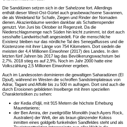
Die Sanddünen setzen sich in der Sahelzone fort. Allerdings
enthält dieser West-Ost-Gürtel auch grasbewachsene Savannen,
die als Weideland für Schafe, Ziegen und Rinder der Nomaden
dienen. Akazienbäume werden dankbar als Schattenspender
genutzt. Von Juni bis Oktober ist Regenzeit. Da die
Niederschlagsmenge nach Süden hin leicht zunimmt, ist dort auch
sesshafte Landwirtschaft angesiedelt. Für die menschliche
Existenz bleiben nur das nördliche Tal des Senegalflusses und die
Küstenzone mit ihrer Länge von 754 Kilometern. Dort siedeln die
meisten der 4,4 Millionen Einwohner (2017) des Landes. In den
letzten fünf Jahren bis 2017 lag das Bevölkerungswachstum bei
2,7%. 2018 stieg es auf 2,9%. Noch im Jahr 2000 hatte eine
Volkszählung 2,5 Millionen Einwohner ergeben.
Auch im Landesosten dominieren die gewaltigen Saharadünen (El
Djouf), während im Westen die schroffen Sandsteinplateaus von
Adrar, Tagant und Affollé bis zu 500 m aufragen. Dort sind auch die
durch Erosionen gebildeten Inselberge mit ihren speziellen
Charakteristiken zu sehen:
der Kedia d’Idjil, mit 915 Metern die höchste Erhebung
Mauretaniens;
der Ben Amira, der zweitgrößte Monolith (nach Ayers Rock,
Australien) der Welt, der als braun glänzender Koloss
inmitten eines goldgelb funkelnden Sandfeldes steht und als