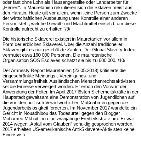
oder fast ohne Lohn als Hausangestellte oder Landarbeiter für
„Herren“. In Mauretanien rekrutieren sich die Sklaven meist aus
den Haratin. Heute gilt vor allem, wenn „eine Person zum Zwecke
der wirtschaftlichen Ausbeutung unter Kontrolle einer anderen
Person steht, welche Gewalt- und Machtmittel einsetzt, um diese
Kontrolle aufrecht zu erhalten.“/9/
Die historische Sklaverei existiert in Mauretanien vor allem in
Form der erblichen Sklaverei. Über die Anzahl traditioneller
Sklaven gibt es nur geschätzte Zahlen. Der Global Slavery Index
vermutet etwa 160 000 Personen. Die mauretanische
Organisation SOS Esclaves schätzt sie bis zu 600 000. /10/
Der Amnesty Report Mauretanien (23.05.2018) kritisierte die
eingeschränkte Meinungs-, Vereinigungs- und
Versammlungsfreiheit. Ausländischen Menschenrechtsaktivisten
sei die Einreise verweigert worden. Er erhob den Vorwurf der
Anwendung der Folter. Im April 2017 lösten Sicherheitskräfte in der
Hauptstadt gewaltsam eine Demonstration von Jugendlichen auf,
die von den politisch Verantwortlichen Maßnahmen gegen die
Jugendarbeitslosigkeit forderten. Im November 2017 wandelte ein
Gericht in Nouadhibou das Todesurteil gegen den Blogger
Mohamed Mkhaitir in eine zweijährige Freiheitsstrafe um. Er war
2014 wegen „Abfall vom Glauben“ schuldig gesprochen worden.
2017 erhielten US-amerikanische Anti-Sklaverei-Aktivisten keine
Einreisvisa.