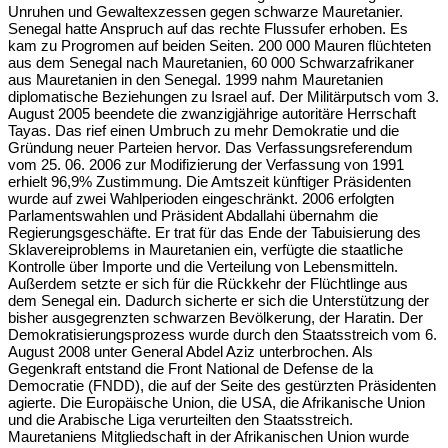
Unruhen und Gewaltexzessen gegen schwarze Mauretanier.
Senegal hatte Anspruch auf das rechte Flussufer erhoben. Es
kam zu Progromen auf beiden Seiten. 200 000 Mauren flüchteten
aus dem Senegal nach Mauretanien, 60 000 Schwarzafrikaner
aus Mauretanien in den Senegal. 1999 nahm Mauretanien
diplomatische Beziehungen zu Israel auf. Der Militärputsch vom 3.
August 2005 beendete die zwanzigjährige autoritäre Herrschaft
Tayas. Das rief einen Umbruch zu mehr Demokratie und die
Gründung neuer Parteien hervor. Das Verfassungsreferendum
vom 25. 06. 2006 zur Modifizierung der Verfassung von 1991
erhielt 96,9% Zustimmung. Die Amtszeit künftiger Präsidenten
wurde auf zwei Wahlperioden eingeschränkt. 2006 erfolgten
Parlamentswahlen und Präsident Abdallahi übernahm die
Regierungsgeschäfte. Er trat für das Ende der Tabuisierung des
Sklavereiproblems in Mauretanien ein, verfügte die staatliche
Kontrolle über Importe und die Verteilung von Lebensmitteln.
Außerdem setzte er sich für die Rückkehr der Flüchtlinge aus
dem Senegal ein. Dadurch sicherte er sich die Unterstützung der
bisher ausgegrenzten schwarzen Bevölkerung, der Haratin. Der
Demokratisierungsprozess wurde durch den Staatsstreich vom 6.
August 2008 unter General Abdel Aziz unterbrochen. Als
Gegenkraft entstand die Front National de Defense de la
Democratie (FNDD), die auf der Seite des gestürzten Präsidenten
agierte. Die Europäische Union, die USA, die Afrikanische Union
und die Arabische Liga verurteilten den Staatsstreich.
Mauretaniens Mitgliedschaft in der Afrikanischen Union wurde