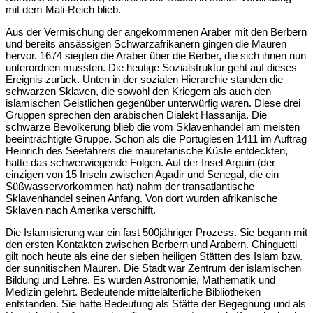
mit dem Mali-Reich blieb.
Aus der Vermischung der angekommenen Araber mit den Berbern
und bereits ansässigen Schwarzafrikanern gingen die Mauren
hervor. 1674 siegten die Araber über die Berber, die sich ihnen nun
unterordnen mussten. Die heutige Sozialstruktur geht auf dieses
Ereignis zurück. Unten in der sozialen Hierarchie standen die
schwarzen Sklaven, die sowohl den Kriegern als auch den
islamischen Geistlichen gegenüber unterwürfig waren. Diese drei
Gruppen sprechen den arabischen Dialekt Hassanija. Die
schwarze Bevölkerung blieb die vom Sklavenhandel am meisten
beeinträchtigte Gruppe. Schon als die Portugiesen 1411 im Auftrag
Heinrich des Seefahrers die mauretanische Küste entdeckten,
hatte das schwerwiegende Folgen. Auf der Insel Arguin (der
einzigen von 15 Inseln zwischen Agadir und Senegal, die ein
Süßwasservorkommen hat) nahm der transatlantische
Sklavenhandel seinen Anfang. Von dort wurden afrikanische
Sklaven nach Amerika verschifft.
Die Islamisierung war ein fast 500jähriger Prozess. Sie begann mit
den ersten Kontakten zwischen Berbern und Arabern. Chinguetti
gilt noch heute als eine der sieben heiligen Stätten des Islam bzw.
der sunnitischen Mauren. Die Stadt war Zentrum der islamischen
Bildung und Lehre. Es wurden Astronomie, Mathematik und
Medizin gelehrt. Bedeutende mittelalterliche Bibliotheken
entstanden. Sie hatte Bedeutung als Stätte der Begegnung und als