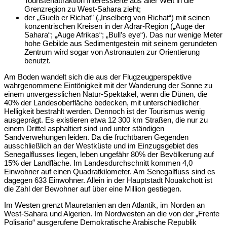
Touristenattraktion Interessierte aus aller Welt in die
Grenzregion zu West-Sahara zieht;
der „Guelb er Richat” („Inselberg von Richat“) mit seinen
konzentrischen Kreisen in der Adrar-Region („Auge der
Sahara“; „Auge Afrikas“; „Bull’s eye“). Das nur wenige Meter
hohe Gebilde aus Sedimentgestein mit seinem gerundeten
Zentrum wird sogar von Astronauten zur Orientierung
benutzt.
Am Boden wandelt sich die aus der Flugzeugperspektive
wahrgenommene Eintönigkeit mit der Wanderung der Sonne zu
einem unvergesslichen Natur-Spektakel, wenn die Dünen, die
40% der Landesoberfläche bedecken, mit unterschiedlicher
Helligkeit bestrahlt werden. Dennoch ist der Tourismus wenig
ausgeprägt. Es existieren etwa 12 300 km Straßen, die nur zu
einem Drittel asphaltiert sind und unter ständigen
Sandverwehungen leiden. Da die fruchtbaren Gegenden
ausschließlich an der Westküste und im Einzugsgebiet des
Senegalflusses liegen, leben ungefähr 80% der Bevölkerung auf
15% der Landfläche. Im Landesdurchschnitt kommen 4,0
Einwohner auf einen Quadratkilometer. Am Senegalfluss sind es
dagegen 633 Einwohner. Allein in der Hauptstadt Nouakchott ist
die Zahl der Bewohner auf über eine Million gestiegen.
Im Westen grenzt Mauretanien an den Atlantik, im Norden an
West-Sahara und Algerien. Im Nordwesten an die von der „Frente
Polisario“ ausgerufene Demokratische Arabische Republik