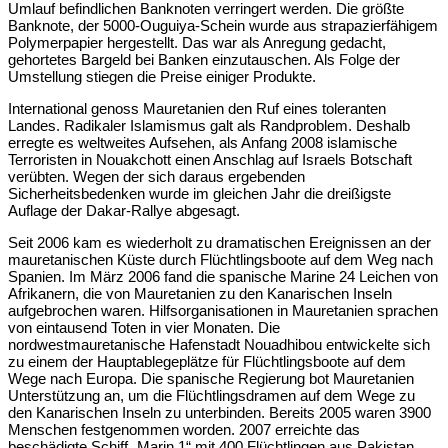
Umlauf befindlichen Banknoten verringert werden. Die größte
Banknote, der 5000-Ouguiya-Schein wurde aus strapazierfähigem
Polymerpapier hergestellt. Das war als Anregung gedacht,
gehortetes Bargeld bei Banken einzutauschen. Als Folge der
Umstellung stiegen die Preise einiger Produkte.
International genoss Mauretanien den Ruf eines toleranten
Landes. Radikaler Islamismus galt als Randproblem. Deshalb
erregte es weltweites Aufsehen, als Anfang 2008 islamische
Terroristen in Nouakchott einen Anschlag auf Israels Botschaft
verübten. Wegen der sich daraus ergebenden
Sicherheitsbedenken wurde im gleichen Jahr die dreißigste
Auflage der Dakar-Rallye abgesagt.
Seit 2006 kam es wiederholt zu dramatischen Ereignissen an der
mauretanischen Küste durch Flüchtlingsboote auf dem Weg nach
Spanien. Im März 2006 fand die spanische Marine 24 Leichen von
Afrikanern, die von Mauretanien zu den Kanarischen Inseln
aufgebrochen waren. Hilfsorganisationen in Mauretanien sprachen
von eintausend Toten in vier Monaten. Die
nordwestmauretanische Hafenstadt Nouadhibou entwickelte sich
zu einem der Hauptablegeplätze für Flüchtlingsboote auf dem
Wege nach Europa. Die spanische Regierung bot Mauretanien
Unterstützung an, um die Flüchtlingsdramen auf dem Wege zu
den Kanarischen Inseln zu unterbinden. Bereits 2005 waren 3900
Menschen festgenommen worden. 2007 erreichte das
beschädigte Schiff „Marin 1“ mit 400 Flüchtlingen aus Pakistan