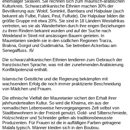
ehemaliger Sklaven. Sie rechnen sich zum maurisch-arabischen
Kulturkreis. Schwarzafrikanische Ethnien machen 30% der
Bevölkerung aus: Wolof, Soninké, Bambara und Halpulaar (auch
bekannt als Fulbe, Fulani, Peul, Fulfude). Die Halpulaar bilden die
größte Gruppe mit etwa 20%. Sie sind in 18 Ländern Westafrikas
vertreten, wo sie als Wanderhirten durch ihre engen Beziehungen
zu ihren Rindern bekannt wurden und auf der Suche nach
Weideland in Streit mit ansässigen Bauern gerieten. In
Mauretanien siedeln sie in den südlichen Regionen Trarza,
Brakna, Gorgol und Guidimakha. Sie betreiben Ackerbau am
Senegalfluss. /6/
Die schwarzafrikanischen Ethnien tendieren zum Gebrauch der
französischen Sprache, was mit der zunehmenden Arabisierung
Konfliktpotenzial enthält.
Islamische Geistliche und die Regierung bekämpfen mit
wachsendem Erfolg die noch immer praktizierte Beschneidung
von Mädchen und Frauen.
Die ethnische Vielfalt der Mauretanier sichert den Erhalt ihrer
jahrhundertealten Kultur. So wird die Khaima, ein aus der
nomadischen Lebensweise hervorgegangenes Zelt selbst von
Stadtbewohnern in der Freizeit genutzt. Gold- und Silberschmiede,
Holzschnitzer und Schneider gelten als traditionsbewusste
Produzenten. Für Frauen ist die in auffälligen Farben getragene
Malafa typisch. Männer kleiden sich in den Boubou.