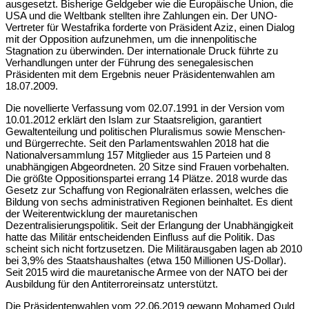
ausgesetzt. Bisherige Geldgeber wie die Europäische Union, die
USA und die Weltbank stellten ihre Zahlungen ein. Der UNO-
Vertreter für Westafrika forderte von Präsident Aziz, einen Dialog
mit der Opposition aufzunehmen, um die innenpolitische
Stagnation zu überwinden. Der internationale Druck führte zu
Verhandlungen unter der Führung des senegalesischen
Präsidenten mit dem Ergebnis neuer Präsidentenwahlen am
18.07.2009.
Die novellierte Verfassung vom 02.07.1991 in der Version vom
10.01.2012 erklärt den Islam zur Staatsreligion, garantiert
Gewaltenteilung und politischen Pluralismus sowie Menschen-
und Bürgerrechte. Seit den Parlamentswahlen 2018 hat die
Nationalversammlung 157 Mitglieder aus 15 Parteien und 8
unabhängigen Abgeordneten. 20 Sitze sind Frauen vorbehalten.
Die größte Oppositionspartei errang 14 Plätze. 2018 wurde das
Gesetz zur Schaffung von Regionalräten erlassen, welches die
Bildung von sechs administrativen Regionen beinhaltet. Es dient
der Weiterentwicklung der mauretanischen
Dezentralisierungspolitik. Seit der Erlangung der Unabhängigkeit
hatte das Militär entscheidenden Einfluss auf die Politik. Das
scheint sich nicht fortzusetzen. Die Militärausgaben lagen ab 2010
bei 3,9% des Staatshaushaltes (etwa 150 Millionen US-Dollar).
Seit 2015 wird die mauretanische Armee von der NATO bei der
Ausbildung für den Antiterroreinsatz unterstützt.
Die Präsidentenwahlen vom 22.06.2019 gewann Mohamed Ould