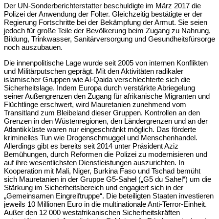
Der UN-Sonderberichterstatter beschuldigte im März 2017 die
Polizei der Anwendung der Folter. Gleichzeitig bestätigte er der
Regierung Fortschritte bei der Bekämpfung der Armut. Sie seien
jedoch für große Teile der Bevölkerung beim Zugang zu Nahrung,
Bildung, Trinkwasser, Sanitärversorgung und Gesundheitsfürsorge
noch auszubauen.
Die innenpolitische Lage wurde seit 2005 von internen Konflikten
und Militärputschen geprägt. Mit den Aktivitäten radikaler
islamischer Gruppen wie Al-Qaida verschlechterte sich die
Sicherheitslage. Indem Europa durch verstärkte Abriegelung
seiner Außengrenzen den Zugang für afrikanische Migranten und
Flüchtlinge erschwert, wird Mauretanien zunehmend vom
Transitland zum Bleibeland dieser Gruppen. Kontrollen an den
Grenzen in den Wüstenregionen, den Ländergrenzen und an der
Atlantikküste waren nur eingeschränkt möglich. Das förderte
kriminelles Tun wie Drogenschmuggel und Menschenhandel.
Allerdings gibt es bereits seit 2014 unter Präsident Aziz
Bemühungen, durch Reformen die Polizei zu modernisieren und
auf ihre wesentlichsten Dienstleistungen auszurichten. In
Kooperation mit Mali, Niger, Burkina Faso und Tschad bemüht
sich Mauretanien in der Gruppe G5-Sahel („G5 du Sahel“) um die
Stärkung im Sicherheitsbereich und engagiert sich in der
„Gemeinsamen Eingreiftruppe“. Die beteiligten Staaten investieren
jeweils 10 Millionen Euro in die multinationale Anti-Terror-Einheit.
Außer den 12 000 westafrikanischen Sicherheitskräften