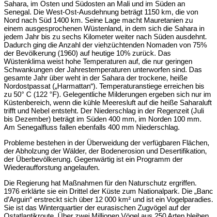
Sahara, im Osten und Südosten an Mali und im Süden an
Senegal. Die West-Ost-Ausdehnung beträgt 1150 km, die von
Nord nach Süd 1400 km. Seine Lage macht Mauretanien zu
einem ausgesprochenen Wüstenland, in dem sich die Sahara in
jedem Jahr bis zu sechs Kilometer weiter nach Süden ausdehnt.
Dadurch ging die Anzahl der viehzüchtenden Nomaden von 75%
der Bevölkerung (1960) auf heutige 10% zurück. Das
Wüstenklima weist hohe Temperaturen auf, die nur geringen
Schwankungen der Jahrestemperaturen unterworfen sind. Das
gesamte Jahr über weht in der Sahara der trockene, heiße
Nordostpassat („Harmattan“). Temperaturanstiege erreichen bis
zu 50° C (122 °F). Gelegentliche Milderungen ergeben sich nur im
Küstenbereich, wenn die kühle Meeresluft auf die heiße Saharaluft
trifft und Nebel entsteht. Der Niederschlag in der Regenzeit (Juli
bis Dezember) beträgt im Süden 400 mm, im Norden 100 mm.
Am Senegalfluss fallen ebenfalls 400 mm Niederschlag.
Probleme bestehen in der Überweidung der verfügbaren Flächen,
der Abholzung der Wälder, der Bodenerosion und Desertifikation,
der Überbevölkerung. Gegenwärtig ist ein Programm der
Wiederaufforstung angelaufen.
Die Regierung hat Maßnahmen für den Naturschutz ergriffen.
1976 erklärte sie ein Drittel der Küste zum Nationalpark. Die „Banc
d’Arguin“ erstreckt sich über 12 000 km² und ist ein Vogelparadies.
Sie ist das Winterquartier der eurasischen Zugvögel auf der
Ostatlantikroute. Über zwei Millionen Vögel aus 250 Arten bleiben