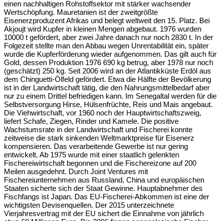
einen nachhaltigen Rohstoffsektor mit stärker wachsender
Wertschöpfung. Mauretanien ist der zweitgrößte
Eisenerzproduzent Afrikas und belegt weltweit den 15. Platz. Bei
Akjoujt wird Kupfer in kleinen Mengen abgebaut. 1976 wurden
10000 t gefördert, aber zwei Jahre danach nur noch 2830 t. In der
Folgezeit stellte man den Abbau wegen Unrentabilität ein, später
wurde die Kupferförderung wieder aufgenommen. Das gilt auch für
Gold, dessen Produktion 1976 690 kg betrug, aber 1978 nur noch
(geschätzt) 250 kg. Seit 2006 wird an der Atlantikküste Erdöl aus
dem Chinguetti-Ölfeld gefördert. Etwa die Hälfte der Bevölkerung
ist in der Landwirtschaft tätig, die den Nahrungsmittelbedarf aber
nur zu einem Drittel befriedigen kann. Im Senegaltal werden für die
Selbstversorgung Hirse, Hülsenfrüchte, Reis und Mais angebaut.
Die Viehwirtschaft, vor 1960 noch der Hauptwirtschaftszweig,
liefert Schafe, Ziegen, Rinder und Kamele. Die positive
Wachstumsrate in der Landwirtschaft und Fischerei konnte
zeitweise die stark sinkenden Weltmarktpreise für Eisenerz
kompensieren. Das verarbeitende Gewerbe ist nur gering
entwickelt. Ab 1975 wurde mit einer staatlich gelenkten
Fischereiwirtschaft begonnen und die Fischereizone auf 200
Meilen ausgedehnt. Durch Joint Ventures mit
Fischereiunternehmen aus Russland, China und europäischen
Staaten sicherte sich der Staat Gewinne. Hauptabnehmer des
Fischfangs ist Japan. Das EU-Fischerei-Abkommen ist eine der
wichtigsten Devisenquellen. Der 2015 unterzeichnete
Vierjahresvertrag mit der EU sichert die Einnahme von jährlich