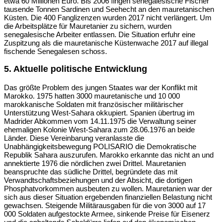
etwa 60 Millionen Euro. Bis 2006 fingen senegalesische Fischer
tausende Tonnen Sardinen und Seehecht an den mauretanischen
Küsten. Die 400 Fanglizenzen wurden 2017 nicht verlängert. Um
die Arbeitsplätze für Mauretanier zu sichern, wurden
senegalesische Arbeiter entlassen. Die Situation erfuhr eine
Zuspitzung als die mauretanische Küstenwache 2017 auf illegal
fischende Senegalesen schoss.
5.
Aktuelle politische Entwicklung
Das größte Problem des jungen Staates war der Konflikt mit
Marokko. 1975 hatten 3000 mauretanische und 10 000
marokkanische Soldaten mit französischer militärischer
Unterstützung West-Sahara okkupiert. Spanien übertrug im
Madrider Abkommen vom 14.11.1975 die Verwaltung seiner
ehemaligen Kolonie West-Sahara zum 28.06.1976 an beide
Länder. Diese Vereinbarung veranlasste die
Unabhängigkeitsbewegung POLISARIO die Demokratische
Republik Sahara auszurufen. Marokko erkannte das nicht an und
annektierte 1976 die nördlichen zwei Drittel. Mauretanien
beanspruchte das südliche Drittel, begründete das mit
Verwandtschaftsbeziehungen und der Absicht, die dortigen
Phosphatvorkommen ausbeuten zu wollen. Mauretanien war der
sich aus dieser Situation ergebenden finanziellen Belastung nicht
gewachsen. Steigende Militärausgaben für die von 3000 auf 17
000 Soldaten aufgestockte Armee, sinkende Preise für Eisenerz