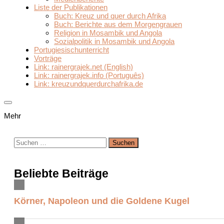
Liste der Publikationen
Buch: Kreuz und quer durch Afrika
Buch: Berichte aus dem Morgengrauen
Religion in Mosambik und Angola
Sozialpolitik in Mosambik und Angola
Portugiesischunterricht
Vorträge
Link: rainergrajek.net (English)
Link: rainergrajek.info (Português)
Link: kreuzundquerdurchafrika.de
Mehr
Suchen
nach:
Beliebte Beiträge
Körner, Napoleon und die Goldene Kugel