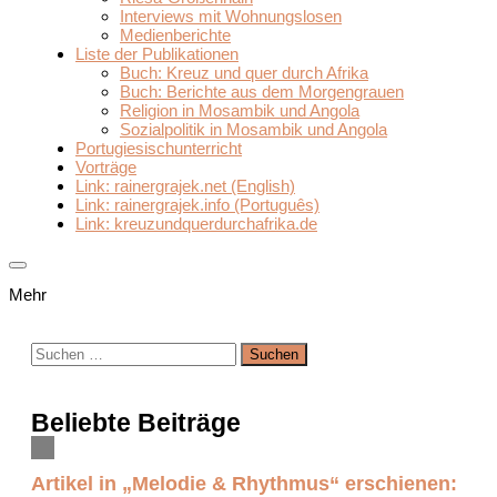
Interviews mit Wohnungslosen
Medienberichte
Liste der Publikationen
Buch: Kreuz und quer durch Afrika
Buch: Berichte aus dem Morgengrauen
Religion in Mosambik und Angola
Sozialpolitik in Mosambik und Angola
Portugiesischunterricht
Vorträge
Link: rainergrajek.net (English)
Link: rainergrajek.info (Português)
Link: kreuzundquerdurchafrika.de
Mehr
Suchen
nach:
Beliebte Beiträge
Artikel in „Melodie & Rhythmus“ erschienen: