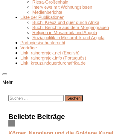
Riesa-Großenhain
Interviews mit Wohnungslosen
Medienberichte
Liste der Publikationen
Buch: Kreuz und quer durch Afrika
Buch: Berichte aus dem Morgengrauen
Religion in Mosambik und Angola
Sozialpolitik in Mosambik und Angola
Portugiesischunterricht
Vorträge
Link: rainergrajek.net (English)
Link: rainergrajek.info (Português)
Link: kreuzundquerdurchafrika.de
Mehr
Suchen
nach:
Beliebte Beiträge
Körner, Napoleon und die Goldene Kugel