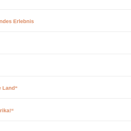
ndes Erlebnis
e Land“
rika!“