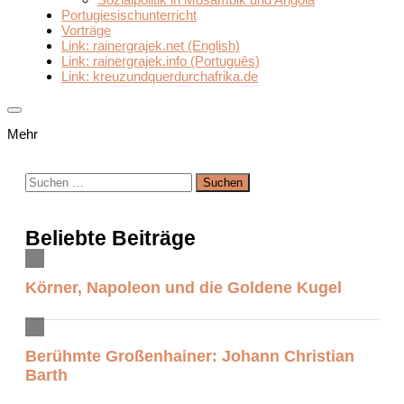
Portugiesischunterricht
Vorträge
Link: rainergrajek.net (English)
Link: rainergrajek.info (Português)
Link: kreuzundquerdurchafrika.de
Mehr
Suchen
nach:
Beliebte Beiträge
Körner, Napoleon und die Goldene Kugel
Berühmte Großenhainer: Johann Christian
Barth