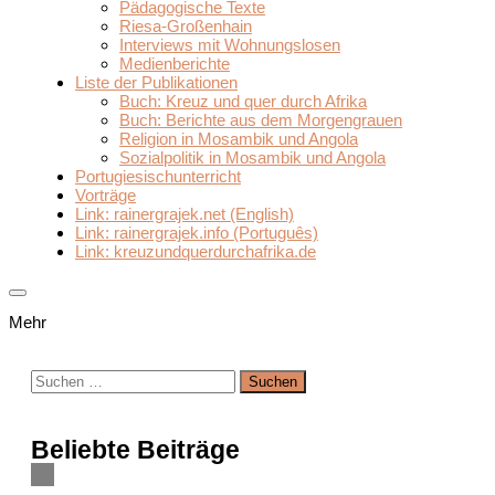
Pädagogische Texte
Riesa-Großenhain
Interviews mit Wohnungslosen
Medienberichte
Liste der Publikationen
Buch: Kreuz und quer durch Afrika
Buch: Berichte aus dem Morgengrauen
Religion in Mosambik und Angola
Sozialpolitik in Mosambik und Angola
Portugiesischunterricht
Vorträge
Link: rainergrajek.net (English)
Link: rainergrajek.info (Português)
Link: kreuzundquerdurchafrika.de
Mehr
Suchen
nach:
Beliebte Beiträge