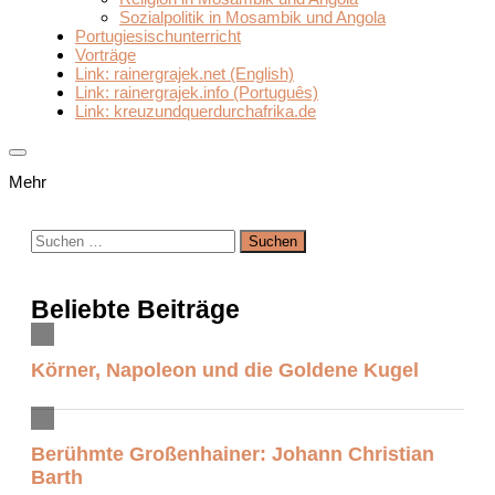
Sozialpolitik in Mosambik und Angola
Portugiesischunterricht
Vorträge
Link: rainergrajek.net (English)
Link: rainergrajek.info (Português)
Link: kreuzundquerdurchafrika.de
Mehr
Suchen
nach:
Beliebte Beiträge
Körner, Napoleon und die Goldene Kugel
Berühmte Großenhainer: Johann Christian
Barth