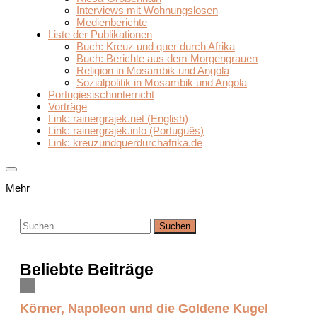
Interviews mit Wohnungslosen
Medienberichte
Liste der Publikationen
Buch: Kreuz und quer durch Afrika
Buch: Berichte aus dem Morgengrauen
Religion in Mosambik und Angola
Sozialpolitik in Mosambik und Angola
Portugiesischunterricht
Vorträge
Link: rainergrajek.net (English)
Link: rainergrajek.info (Português)
Link: kreuzundquerdurchafrika.de
Mehr
Suchen
nach:
Beliebte Beiträge
Körner, Napoleon und die Goldene Kugel