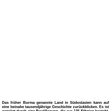
Das früher Burma genannte Land in Südostasien kann auf
eine beinahe tausendjährige Geschichte zurückblicken. Es ist
geprägt durch eine Bevölkerung, die aus 135 Ethnien besteht,