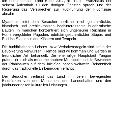
Ich besuchte das Land Ende 2017, als Papst Franziskus bei
seinem Aufenthalt zu den dortigen Christen sprach und der
Regierung das Versprechen zur Rückführung der Flüchtlinge
abnahm.
Myanmar bietet dem Besucher herrliche, reich geschmückte,
historisch und architektonisch hochinteressante buddhistische
Bauten. In manchen konzentriert sich ungeheurer Reichtum in
Form vergoldeter Pagoden, edelsteingeschmückter Stupas und
Buddha-Statuen in den Klöstern und Tempeln.
Die buddhistischen Lebens- bzw. Verhaltensregeln sind tief in der
Bevölkerung verwurzelt. Fremde sind willkommen und werden in
freundlicher Art behandelt. Die ehemalige Hauptstadt Yangon
präsentiert sich als moderne saubere Metropole und die Bewohner
der Pfahlbauten auf dem Inle-See haben weltweite Bekanntheit
durch das traditionelle Einbeinrudern erlangt.
Der Besucher verlässt das Land mit tiefen, bewegenden
Eindrücken von den Menschen, den Landschaften und den
jahrhundertealten kulturellen Leistungen.