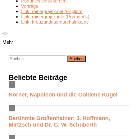
Portugiesischunterricht
Vorträge
Link: rainergrajek.net (English)
Link: rainergrajek.info (Português)
Link: kreuzundquerdurchafrika.de
Mehr
Suchen
nach:
Beliebte Beiträge
Körner, Napoleon und die Goldene Kugel
Berühmte Großenhainer: J. Hoffmann,
Mirtzsch und Dr. G. W. Schuberth