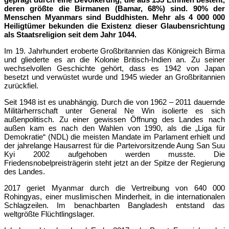
deren größte die Birmanen (Bamar, 68%) sind. 90% der
Menschen Myanmars sind Buddhisten. Mehr als 4 000 000
Heiligtümer bekunden die Existenz dieser Glaubensrichtung
als Staatsreligion seit dem Jahr 1044.
Im 19. Jahrhundert eroberte Großbritannien das Königreich Birma
und gliederte es an die Kolonie Britisch-Indien an. Zu seiner
wechselvollen Geschichte gehört, dass es 1942 von Japan
besetzt und verwüstet wurde und 1945 wieder an Großbritannien
zurückfiel.
Seit 1948 ist es unabhängig. Durch die von 1962 – 2011 dauernde
Militärherrschaft unter General Ne Win isolierte es sich
außenpolitisch. Zu einer gewissen Öffnung des Landes nach
außen kam es nach den Wahlen von 1990, als die „Liga für
Demokratie“ (NDL) die meisten Mandate im Parlament erhielt und
der jahrelange Hausarrest für die Parteivorsitzende Aung San Suu
Kyi 2002 aufgehoben werden musste. Die
Friedensnobelpreisträgerin steht jetzt an der Spitze der Regierung
des Landes.
2017 geriet Myanmar durch die Vertreibung von 640 000
Rohingyas, einer muslimischen Minderheit, in die internationalen
Schlagzeilen. Im benachbarten Bangladesh entstand das
weltgrößte Flüchtlingslager.