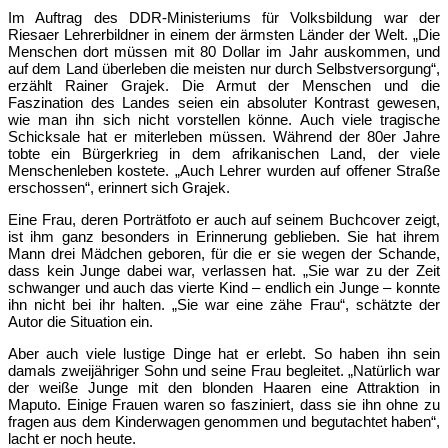
Im Auftrag des DDR-Ministeriums für Volksbildung war der
Riesaer Lehrerbildner in einem der ärmsten Länder der Welt. „Die
Menschen dort müssen mit 80 Dollar im Jahr auskommen, und
auf dem Land überleben die meisten nur durch Selbstversorgung“,
erzählt Rainer Grajek. Die Armut der Menschen und die
Faszination des Landes seien ein absoluter Kontrast gewesen,
wie man ihn sich nicht vorstellen könne. Auch viele tragische
Schicksale hat er miterleben müssen. Während der 80er Jahre
tobte ein Bürgerkrieg in dem afrikanischen Land, der viele
Menschenleben kostete. „Auch Lehrer wurden auf offener Straße
erschossen“, erinnert sich Grajek.
Eine Frau, deren Porträtfoto er auch auf seinem Buchcover zeigt,
ist ihm ganz besonders in Erinnerung geblieben. Sie hat ihrem
Mann drei Mädchen geboren, für die er sie wegen der Schande,
dass kein Junge dabei war, verlassen hat. „Sie war zu der Zeit
schwanger und auch das vierte Kind – endlich ein Junge – konnte
ihn nicht bei ihr halten. „Sie war eine zähe Frau“, schätzte der
Autor die Situation ein.
Aber auch viele lustige Dinge hat er erlebt. So haben ihn sein
damals zweijähriger Sohn und seine Frau begleitet. „Natürlich war
der weiße Junge mit den blonden Haaren eine Attraktion in
Maputo. Einige Frauen waren so fasziniert, dass sie ihn ohne zu
fragen aus dem Kinderwagen genommen und begutachtet haben“,
lacht er noch heute.