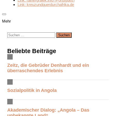
Link: rainergrajek.info (Português)
Link: kreuzundquerdurchafrika.de
Mehr
Suchen
nach:
Beliebte Beiträge
Zeitz, die Gebrüder Denhardt und ein
überraschendes Erlebnis
Sozialpolitik in Angola
Akademischer Dialog: „Angola – Das
unbekannte Land“