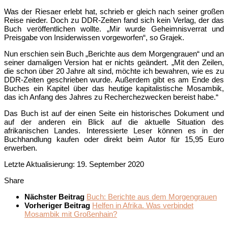
Was der Riesaer erlebt hat, schrieb er gleich nach seiner großen
Reise nieder. Doch zu DDR-Zeiten fand sich kein Verlag, der das
Buch veröffentlichen wollte. „Mir wurde Geheimnisverrat und
Preisgabe von Insiderwissen vorgeworfen“, so Grajek.
Nun erschien sein Buch „Berichte aus dem Morgengrauen“ und an
seiner damaligen Version hat er nichts geändert. „Mit den Zeilen,
die schon über 20 Jahre alt sind, möchte ich bewahren, wie es zu
DDR-Zeiten geschrieben wurde. Außerdem gibt es am Ende des
Buches ein Kapitel über das heutige kapitalistische Mosambik,
das ich Anfang des Jahres zu Recherchezwecken bereist habe.“
Das Buch ist auf der einen Seite ein historisches Dokument und
auf der anderen ein Blick auf die aktuelle Situation des
afrikanischen Landes. Interessierte Leser können es in der
Buchhandlung kaufen oder direkt beim Autor für 15,95 Euro
erwerben.
Letzte Aktualisierung: 19. September 2020
Share
Nächster Beitrag
Buch: Berichte aus dem Morgengrauen
Vorheriger Beitrag
Helfen in Afrika. Was verbindet
Mosambik mit Großenhain?