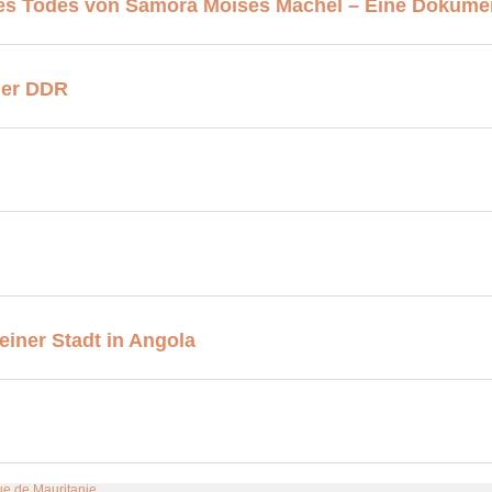
es Todes von Samora Moisés Machel – Eine Dokumen
der DDR
iner Stadt in Angola