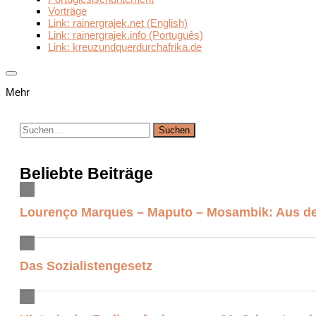
Vorträge
Link: rainergrajek.net (English)
Link: rainergrajek.info (Português)
Link: kreuzundquerdurchafrika.de
Mehr
Suchen
nach:
Beliebte Beiträge
Lourenço Marques – Maputo – Mosambik: Aus der
Das Sozialistengesetz