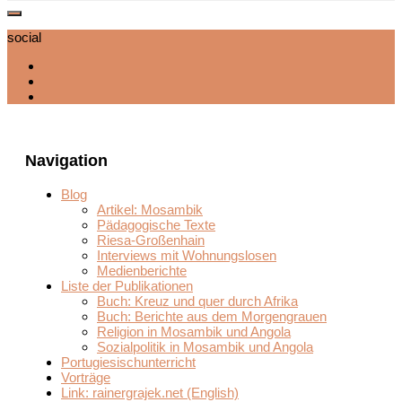
social
Navigation
Blog
Artikel: Mosambik
Pädagogische Texte
Riesa-Großenhain
Interviews mit Wohnungslosen
Medienberichte
Liste der Publikationen
Buch: Kreuz und quer durch Afrika
Buch: Berichte aus dem Morgengrauen
Religion in Mosambik und Angola
Sozialpolitik in Mosambik und Angola
Portugiesischunterricht
Vorträge
Link: rainergrajek.net (English)