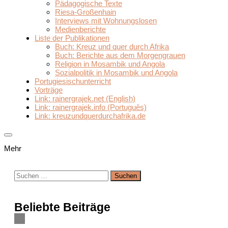
Pädagogische Texte
Riesa-Großenhain
Interviews mit Wohnungslosen
Medienberichte
Liste der Publikationen
Buch: Kreuz und quer durch Afrika
Buch: Berichte aus dem Morgengrauen
Religion in Mosambik und Angola
Sozialpolitik in Mosambik und Angola
Portugiesischunterricht
Vorträge
Link: rainergrajek.net (English)
Link: rainergrajek.info (Português)
Link: kreuzundquerdurchafrika.de
Mehr
Suchen
nach:
Beliebte Beiträge