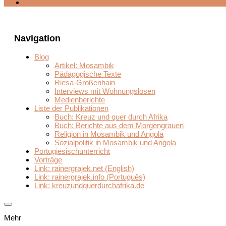
Navigation
Blog
Artikel: Mosambik
Pädagogische Texte
Riesa-Großenhain
Interviews mit Wohnungslosen
Medienberichte
Liste der Publikationen
Buch: Kreuz und quer durch Afrika
Buch: Berichte aus dem Morgengrauen
Religion in Mosambik und Angola
Sozialpolitik in Mosambik und Angola
Portugiesischunterricht
Vorträge
Link: rainergrajek.net (English)
Link: rainergrajek.info (Português)
Link: kreuzundquerdurchafrika.de
Mehr