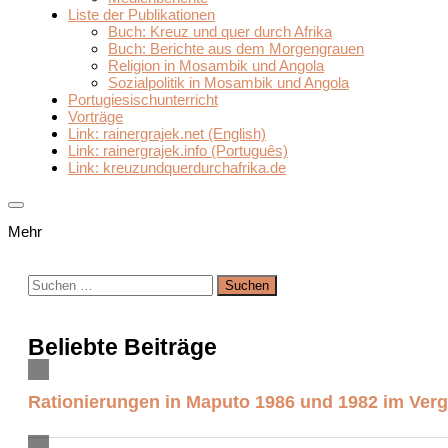
Liste der Publikationen
Buch: Kreuz und quer durch Afrika
Buch: Berichte aus dem Morgengrauen
Religion in Mosambik und Angola
Sozialpolitik in Mosambik und Angola
Portugiesischunterricht
Vorträge
Link: rainergrajek.net (English)
Link: rainergrajek.info (Português)
Link: kreuzundquerdurchafrika.de
Mehr
Suchen
nach:
Beliebte Beiträge
Rationierungen in Maputo 1986 und 1982 im Verg