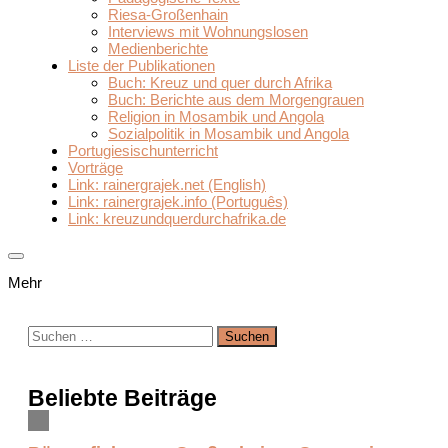
Riesa-Großenhain
Interviews mit Wohnungslosen
Medienberichte
Liste der Publikationen
Buch: Kreuz und quer durch Afrika
Buch: Berichte aus dem Morgengrauen
Religion in Mosambik und Angola
Sozialpolitik in Mosambik und Angola
Portugiesischunterricht
Vorträge
Link: rainergrajek.net (English)
Link: rainergrajek.info (Português)
Link: kreuzundquerdurchafrika.de
Mehr
Suchen
nach:
Beliebte Beiträge