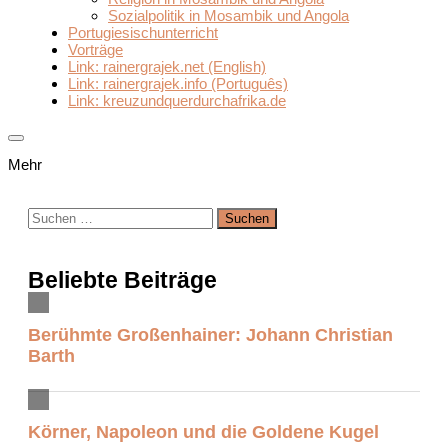
Sozialpolitik in Mosambik und Angola
Portugiesischunterricht
Vorträge
Link: rainergrajek.net (English)
Link: rainergrajek.info (Português)
Link: kreuzundquerdurchafrika.de
Mehr
Suchen
nach:
Beliebte Beiträge
Berühmte Großenhainer: Johann Christian
Barth
Körner, Napoleon und die Goldene Kugel