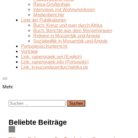
Riesa-Großenhain
Interviews mit Wohnungslosen
Medienberichte
Liste der Publikationen
Buch: Kreuz und quer durch Afrika
Buch: Berichte aus dem Morgengrauen
Religion in Mosambik und Angola
Sozialpolitik in Mosambik und Angola
Portugiesischunterricht
Vorträge
Link: rainergrajek.net (English)
Link: rainergrajek.info (Português)
Link: kreuzundquerdurchafrika.de
Mehr
Suchen
nach:
Beliebte Beiträge