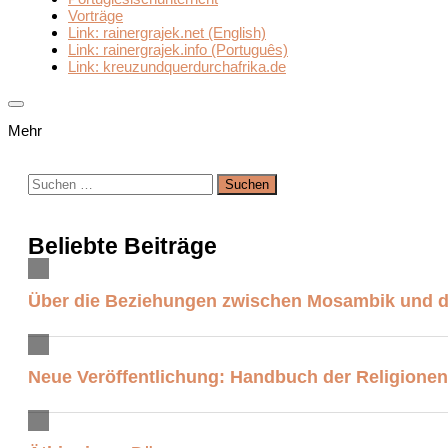
Vorträge
Link: rainergrajek.net (English)
Link: rainergrajek.info (Português)
Link: kreuzundquerdurchafrika.de
Mehr
Suchen
nach:
Beliebte Beiträge
Über die Beziehungen zwischen Mosambik und 
Neue Veröffentlichung: Handbuch der Religionen