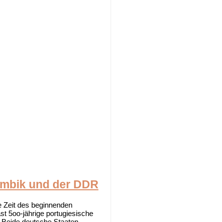
ambik und der DDR
 Zeit des beginnenden
 5oo-jährige portugiesische
 Beide deutsche Staaten...