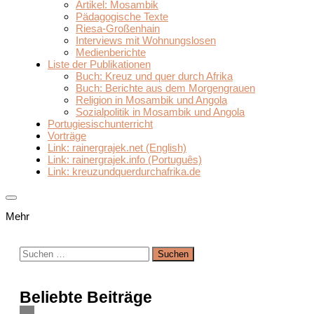
Artikel: Mosambik
Pädagogische Texte
Riesa-Großenhain
Interviews mit Wohnungslosen
Medienberichte
Liste der Publikationen
Buch: Kreuz und quer durch Afrika
Buch: Berichte aus dem Morgengrauen
Religion in Mosambik und Angola
Sozialpolitik in Mosambik und Angola
Portugiesischunterricht
Vorträge
Link: rainergrajek.net (English)
Link: rainergrajek.info (Português)
Link: kreuzundquerdurchafrika.de
Mehr
Suchen
nach:
Beliebte Beiträge