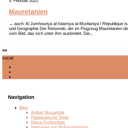
5. Februar 2022
Mauretanien
→ auch: Al Jumhouriya al-Islamiya al-Muritaniya / République Is
und Geographie Der Reisende, der im Flugzeug Mauretanien über
vom Bild, das sich unter ihm ausbreitet. Die...
social
Navigation
Blog
Artikel: Mosambik
Pädagogische Texte
Riesa-Großenhain
Interviews mit Wohnungslosen