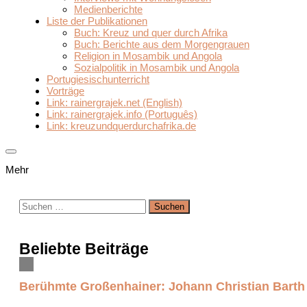
Medienberichte
Liste der Publikationen
Buch: Kreuz und quer durch Afrika
Buch: Berichte aus dem Morgengrauen
Religion in Mosambik und Angola
Sozialpolitik in Mosambik und Angola
Portugiesischunterricht
Vorträge
Link: rainergrajek.net (English)
Link: rainergrajek.info (Português)
Link: kreuzundquerdurchafrika.de
Mehr
Suchen
nach:
Beliebte Beiträge
Berühmte Großenhainer: Johann Christian Barth