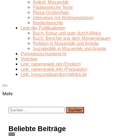
Artikel: Mosambik
Pädagogische Texte
Riesa-Großenhain
Interviews mit Wohnungslosen
Medienberichte
Liste der Publikationen
Buch: Kreuz und quer durch Afrika
Buch: Berichte aus dem Morgengrauen
Religion in Mosambik und Angola
Sozialpolitik in Mosambik und Angola
Portugiesischunterricht
Vorträge
Link: rainergrajek.net (English)
Link: rainergrajek.info (Português)
Link: kreuzundquerdurchafrika.de
Mehr
Suchen
nach:
Beliebte Beiträge