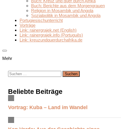
Buch: Kreuz und quer durch Afrika
Buch: Berichte aus dem Morgengrauen
Religion in Mosambik und Angola
Sozialpolitik in Mosambik und Angola
Portugiesischunterricht
Vorträge
Link: rainergrajek.net (English)
Link: rainergrajek.info (Português)
Link: kreuzundquerdurchafrika.de
Mehr
Suchen
nach:
Beliebte Beiträge
Vortrag: Kuba – Land im Wandel