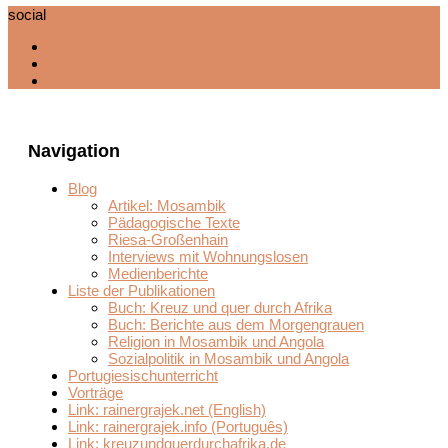
social
Navigation
Blog
Artikel: Mosambik
Pädagogische Texte
Riesa-Großenhain
Interviews mit Wohnungslosen
Medienberichte
Liste der Publikationen
Buch: Kreuz und quer durch Afrika
Buch: Berichte aus dem Morgengrauen
Religion in Mosambik und Angola
Sozialpolitik in Mosambik und Angola
Portugiesischunterricht
Vorträge
Link: rainergrajek.net (English)
Link: rainergrajek.info (Português)
Link: kreuzundquerdurchafrika.de