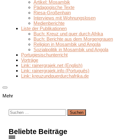
Artikel: Mosambik
Pädagogische Texte
Riesa-Großenhain
Interviews mit Wohnungslosen
Medienberichte
Liste der Publikationen
Buch: Kreuz und quer durch Afrika
Buch: Berichte aus dem Morgengrauen
Religion in Mosambik und Angola
Sozialpolitik in Mosambik und Angola
Portugiesischunterricht
Vorträge
Link: rainergrajek.net (English)
Link: rainergrajek.info (Português)
Link: kreuzundquerdurchafrika.de
Mehr
Suchen
nach:
Beliebte Beiträge