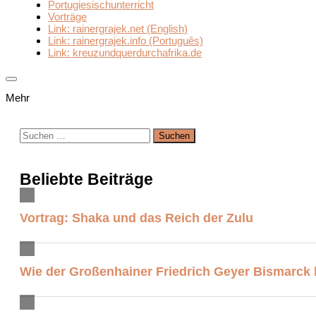
Portugiesischunterricht
Vorträge
Link: rainergrajek.net (English)
Link: rainergrajek.info (Português)
Link: kreuzundquerdurchafrika.de
Mehr
Suchen
nach:
Beliebte Beiträge
Vortrag: Shaka und das Reich der Zulu
Wie der Großenhainer Friedrich Geyer Bismarck 