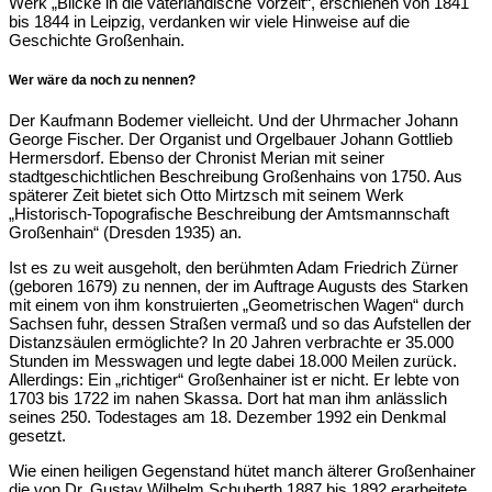
Werk „Blicke in die vaterländische Vorzeit“, erschienen von 1841
bis 1844 in Leipzig, verdanken wir viele Hinweise auf die
Geschichte Großenhain.
Wer wäre da noch zu nennen?
Der Kaufmann Bodemer vielleicht. Und der Uhrmacher Johann
George Fischer. Der Organist und Orgelbauer Johann Gottlieb
Hermersdorf. Ebenso der Chronist Merian mit seiner
stadtgeschichtlichen Beschreibung Großenhains von 1750. Aus
späterer Zeit bietet sich Otto Mirtzsch mit seinem Werk
„Historisch-Topografische Beschreibung der Amtsmannschaft
Großenhain“ (Dresden 1935) an.
Ist es zu weit ausgeholt, den berühmten Adam Friedrich Zürner
(geboren 1679) zu nennen, der im Auftrage Augusts des Starken
mit einem von ihm konstruierten „Geometrischen Wagen“ durch
Sachsen fuhr, dessen Straßen vermaß und so das Aufstellen der
Distanzsäulen ermöglichte? In 20 Jahren verbrachte er 35.000
Stunden im Messwagen und legte dabei 18.000 Meilen zurück.
Allerdings: Ein „richtiger“ Großenhainer ist er nicht. Er lebte von
1703 bis 1722 im nahen Skassa. Dort hat man ihm anlässlich
seines 250. Todestages am 18. Dezember 1992 ein Denkmal
gesetzt.
Wie einen heiligen Gegenstand hütet manch älterer Großenhainer
die von Dr. Gustav Wilhelm Schuberth 1887 bis 1892 erarbeitete