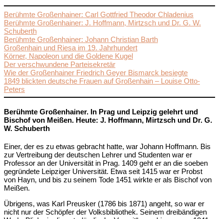
Berühmte Großenhainer: Carl Gottfried Theodor Chladenius
Berühmte Großenhainer: J. Hoffmann, Mirtzsch und Dr. G. W.
Schuberth
Berühmte Großenhainer: Johann Christian Barth
Großenhain und Riesa im 19. Jahrhundert
Körner, Napoleon und die Goldene Kugel
Der verschwundene Parteisekretär
Wie der Großenhainer Friedrich Geyer Bismarck besiegte
1849 blickten deutsche Frauen auf Großenhain – Louise Otto-
Peters
Berühmte Großenhainer. In Prag und Leipzig gelehrt und
Bischof von Meißen. Heute: J. Hoffmann, Mirtzsch und Dr. G.
W. Schuberth
Einer, der es zu etwas gebracht hatte, war Johann Hoffmann. Bis
zur Vertreibung der deutschen Lehrer und Studenten war er
Professor an der Universität in Prag. 1409 geht er an die soeben
gegründete Leipziger Universität. Etwa seit 1415 war er Probst
von Hayn, und bis zu seinem Tode 1451 wirkte er als Bischof von
Meißen.
Übrigens, was Karl Preusker (1786 bis 1871) angeht, so war er
nicht nur der Schöpfer der Volksbibliothek. Seinem dreibändigen