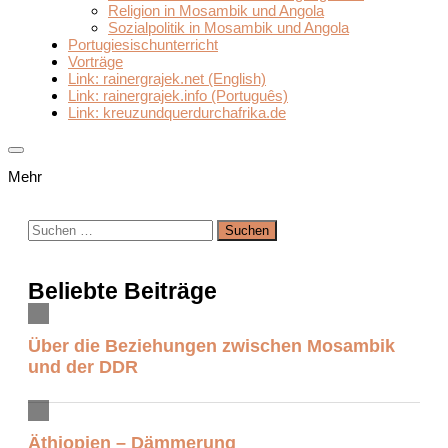
Religion in Mosambik und Angola
Sozialpolitik in Mosambik und Angola
Portugiesischunterricht
Vorträge
Link: rainergrajek.net (English)
Link: rainergrajek.info (Português)
Link: kreuzundquerdurchafrika.de
Mehr
Suchen
nach:
Beliebte Beiträge
Über die Beziehungen zwischen Mosambik
und der DDR
Äthiopien – Dämmerung