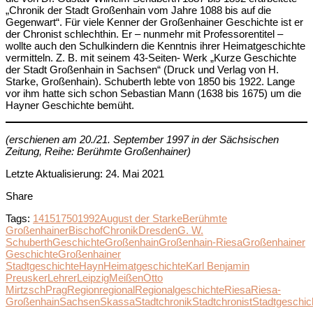
„Chronik der Stadt Großenhain vom Jahre 1088 bis auf die
Gegenwart“. Für viele Kenner der Großenhainer Geschichte ist er
der Chronist schlechthin. Er – nunmehr mit Professorentitel –
wollte auch den Schulkindern die Kenntnis ihrer Heimatgeschichte
vermitteln. Z. B. mit seinem 43-Seiten- Werk „Kurze Geschichte
der Stadt Großenhain in Sachsen“ (Druck und Verlag von H.
Starke, Großenhain). Schuberth lebte von 1850 bis 1922. Lange
vor ihm hatte sich schon Sebastian Mann (1638 bis 1675) um die
Hayner Geschichte bemüht.
(erschienen am 20./21. September 1997 in der Sächsischen
Zeitung, Reihe: Berühmte Großenhainer)
Letzte Aktualisierung: 24. Mai 2021
Share
Tags:
1415
1750
1992
August der Starke
Berühmte
Großenhainer
Bischof
Chronik
Dresden
G. W.
Schuberth
Geschichte
Großenhain
Großenhain-Riesa
Großenhainer
Geschichte
Großenhainer
Stadtgeschichte
Hayn
Heimatgeschichte
Karl Benjamin
Preusker
Lehrer
Leipzig
Meißen
Otto
Mirtzsch
Prag
Region
regional
Regionalgeschichte
Riesa
Riesa-
Großenhain
Sachsen
Skassa
Stadtchronik
Stadtchronist
Stadtgeschic