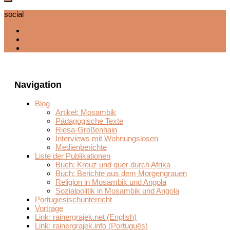
social
Navigation
Blog
Artikel: Mosambik
Pädagogische Texte
Riesa-Großenhain
Interviews mit Wohnungslosen
Medienberichte
Liste der Publikationen
Buch: Kreuz und quer durch Afrika
Buch: Berichte aus dem Morgengrauen
Religion in Mosambik und Angola
Sozialpolitik in Mosambik und Angola
Portugiesischunterricht
Vorträge
Link: rainergrajek.net (English)
Link: rainergrajek.info (Português)