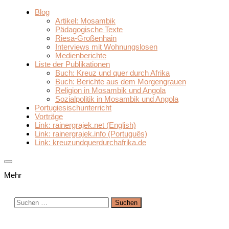
Blog
Artikel: Mosambik
Pädagogische Texte
Riesa-Großenhain
Interviews mit Wohnungslosen
Medienberichte
Liste der Publikationen
Buch: Kreuz und quer durch Afrika
Buch: Berichte aus dem Morgengrauen
Religion in Mosambik und Angola
Sozialpolitik in Mosambik und Angola
Portugiesischunterricht
Vorträge
Link: rainergrajek.net (English)
Link: rainergrajek.info (Português)
Link: kreuzundquerdurchafrika.de
Mehr
Suchen
nach: