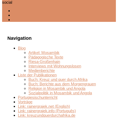
social
Navigation
Blog
Artikel: Mosambik
Pädagogische Texte
Riesa-Großenhain
Interviews mit Wohnungslosen
Medienberichte
Liste der Publikationen
Buch: Kreuz und quer durch Afrika
Buch: Berichte aus dem Morgengrauen
Religion in Mosambik und Angola
Sozialpolitik in Mosambik und Angola
Portugiesischunterricht
Vorträge
Link: rainergrajek.net (English)
Link: rainergrajek.info (Português)
Link: kreuzundquerdurchafrika.de