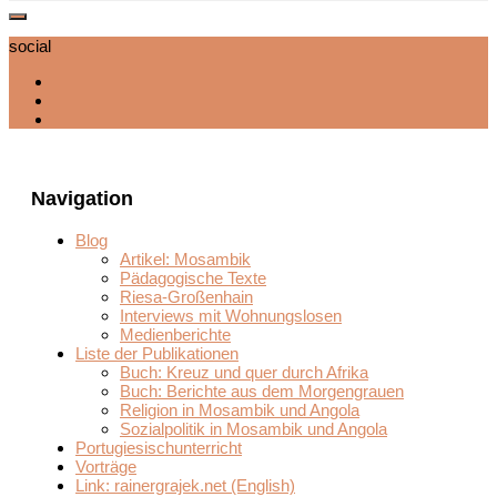
social
Navigation
Blog
Artikel: Mosambik
Pädagogische Texte
Riesa-Großenhain
Interviews mit Wohnungslosen
Medienberichte
Liste der Publikationen
Buch: Kreuz und quer durch Afrika
Buch: Berichte aus dem Morgengrauen
Religion in Mosambik und Angola
Sozialpolitik in Mosambik und Angola
Portugiesischunterricht
Vorträge
Link: rainergrajek.net (English)