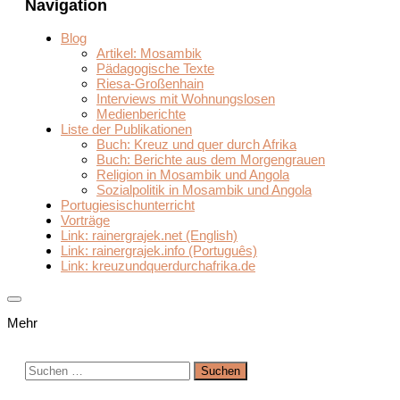
Navigation
Blog
Artikel: Mosambik
Pädagogische Texte
Riesa-Großenhain
Interviews mit Wohnungslosen
Medienberichte
Liste der Publikationen
Buch: Kreuz und quer durch Afrika
Buch: Berichte aus dem Morgengrauen
Religion in Mosambik und Angola
Sozialpolitik in Mosambik und Angola
Portugiesischunterricht
Vorträge
Link: rainergrajek.net (English)
Link: rainergrajek.info (Português)
Link: kreuzundquerdurchafrika.de
Mehr
Suchen
nach: