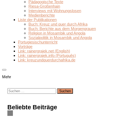
Pädagogische Texte
Riesa-Großenhain
Interviews mit Wohnungslosen
Medienberichte
Liste der Publikationen
Buch: Kreuz und quer durch Afrika
Buch: Berichte aus dem Morgengrauen
Religion in Mosambik und Angola
Sozialpolitik in Mosambik und Angola
Portugiesischunterricht
Vorträge
Link: rainergrajek.net (English)
Link: rainergrajek.info (Português)
Link: kreuzundquerdurchafrika.de
Mehr
Suchen
nach:
Beliebte Beiträge