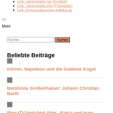
Link: rainergrajek.net (English)
Link: rainergrajek.info (Português)
Link: kreuzundquerdurchafrika.de
Mehr
Suchen
nach:
Beliebte Beiträge
Körner, Napoleon und die Goldene Kugel
Berühmte Großenhainer: Johann Christian
Barth
RiesaTV berichtet über „Kreuz und quer