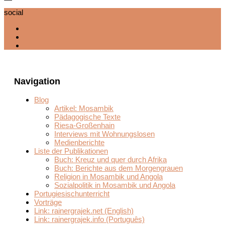
social
Navigation
Blog
Artikel: Mosambik
Pädagogische Texte
Riesa-Großenhain
Interviews mit Wohnungslosen
Medienberichte
Liste der Publikationen
Buch: Kreuz und quer durch Afrika
Buch: Berichte aus dem Morgengrauen
Religion in Mosambik und Angola
Sozialpolitik in Mosambik und Angola
Portugiesischunterricht
Vorträge
Link: rainergrajek.net (English)
Link: rainergrajek.info (Português)