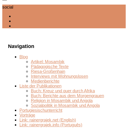
social
Navigation
Blog
Artikel: Mosambik
Pädagogische Texte
Riesa-Großenhain
Interviews mit Wohnungslosen
Medienberichte
Liste der Publikationen
Buch: Kreuz und quer durch Afrika
Buch: Berichte aus dem Morgengrauen
Religion in Mosambik und Angola
Sozialpolitik in Mosambik und Angola
Portugiesischunterricht
Vorträge
Link: rainergrajek.net (English)
Link: rainergrajek.info (Português)