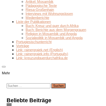
Artikel: Mosambik
Pädagogische Texte
Riesa-Großenhain
Interviews mit Wohnungslosen
Medienberichte
Liste der Publikationen
Buch: Kreuz und quer durch Afrika
Buch: Berichte aus dem Morgengrauen
Religion in Mosambik und Angola
Sozialpolitik in Mosambik und Angola
Portugiesischunterricht
Vorträge
Link: rainergrajek.net (English)
Link: rainergrajek.info (Português)
Link: kreuzundquerdurchafrika.de
Mehr
Suchen
nach:
Beliebte Beiträge