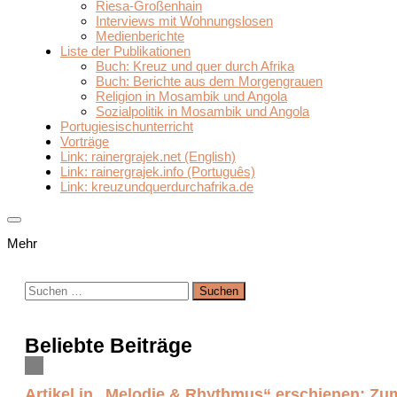
Riesa-Großenhain
Interviews mit Wohnungslosen
Medienberichte
Liste der Publikationen
Buch: Kreuz und quer durch Afrika
Buch: Berichte aus dem Morgengrauen
Religion in Mosambik und Angola
Sozialpolitik in Mosambik und Angola
Portugiesischunterricht
Vorträge
Link: rainergrajek.net (English)
Link: rainergrajek.info (Português)
Link: kreuzundquerdurchafrika.de
Mehr
Suchen
nach:
Beliebte Beiträge
Artikel in „Melodie & Rhythmus“ erschienen: Zum