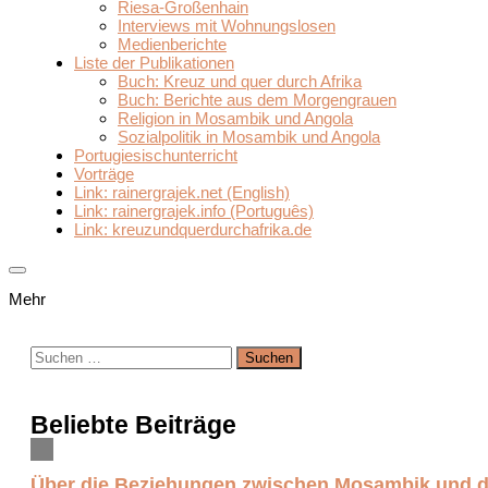
Riesa-Großenhain
Interviews mit Wohnungslosen
Medienberichte
Liste der Publikationen
Buch: Kreuz und quer durch Afrika
Buch: Berichte aus dem Morgengrauen
Religion in Mosambik und Angola
Sozialpolitik in Mosambik und Angola
Portugiesischunterricht
Vorträge
Link: rainergrajek.net (English)
Link: rainergrajek.info (Português)
Link: kreuzundquerdurchafrika.de
Mehr
Suchen
nach:
Beliebte Beiträge
Über die Beziehungen zwischen Mosambik und 