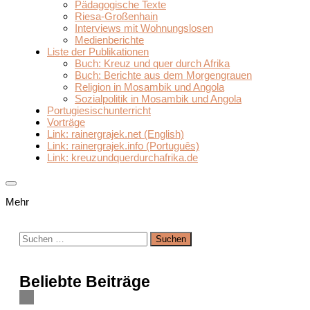
Pädagogische Texte
Riesa-Großenhain
Interviews mit Wohnungslosen
Medienberichte
Liste der Publikationen
Buch: Kreuz und quer durch Afrika
Buch: Berichte aus dem Morgengrauen
Religion in Mosambik und Angola
Sozialpolitik in Mosambik und Angola
Portugiesischunterricht
Vorträge
Link: rainergrajek.net (English)
Link: rainergrajek.info (Português)
Link: kreuzundquerdurchafrika.de
Mehr
Suchen
nach:
Beliebte Beiträge