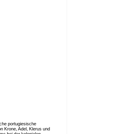
che portugiesische
 Krone, Adel, Klerus und
s bei der kolonialen...