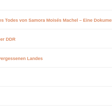
es Todes von Samora Moisés Machel – Eine Dokumen
der DDR
 vergessenen Landes