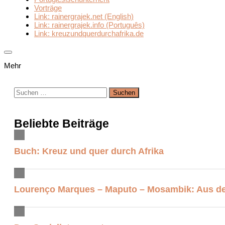
Vorträge
Link: rainergrajek.net (English)
Link: rainergrajek.info (Português)
Link: kreuzundquerdurchafrika.de
Mehr
Suchen
nach:
Beliebte Beiträge
Buch: Kreuz und quer durch Afrika
Lourenço Marques – Maputo – Mosambik: Aus der