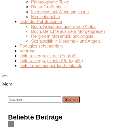
Pädagogische Texte
Riesa-Großenhain
Interviews mit Wohnungslosen
Medienberichte
Liste der Publikationen
Buch: Kreuz und quer durch Afrika
Buch: Berichte aus dem Morgengrauen
Religion in Mosambik und Angola
Sozialpolitik in Mosambik und Angola
Portugiesischunterricht
Vorträge
Link: rainergrajek.net (English)
Link: rainergrajek.info (Português)
Link: kreuzundquerdurchafrika.de
Mehr
Suchen
nach:
Beliebte Beiträge