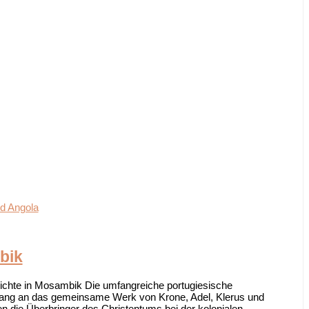
d Angola
bik
ichte in Mosambik Die umfangreiche portugiesische
fang an das gemeinsame Werk von Krone, Adel, Klerus und
 die Überbringer des Christentums bei der kolonialen...