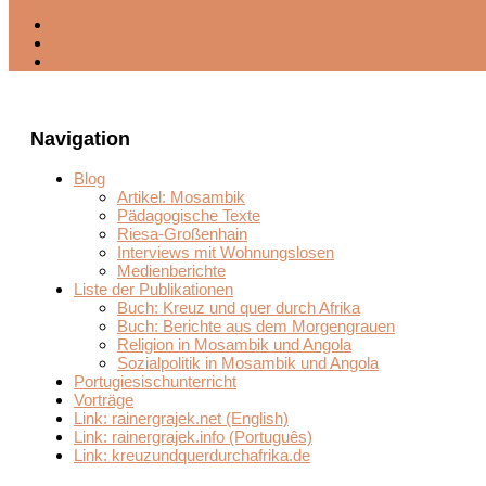
Navigation
Blog
Artikel: Mosambik
Pädagogische Texte
Riesa-Großenhain
Interviews mit Wohnungslosen
Medienberichte
Liste der Publikationen
Buch: Kreuz und quer durch Afrika
Buch: Berichte aus dem Morgengrauen
Religion in Mosambik und Angola
Sozialpolitik in Mosambik und Angola
Portugiesischunterricht
Vorträge
Link: rainergrajek.net (English)
Link: rainergrajek.info (Português)
Link: kreuzundquerdurchafrika.de