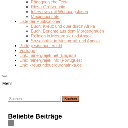
Pädagogische Texte
Riesa-Großenhain
Interviews mit Wohnungslosen
Medienberichte
Liste der Publikationen
Buch: Kreuz und quer durch Afrika
Buch: Berichte aus dem Morgengrauen
Religion in Mosambik und Angola
Sozialpolitik in Mosambik und Angola
Portugiesischunterricht
Vorträge
Link: rainergrajek.net (English)
Link: rainergrajek.info (Português)
Link: kreuzundquerdurchafrika.de
Mehr
Suchen
nach:
Beliebte Beiträge