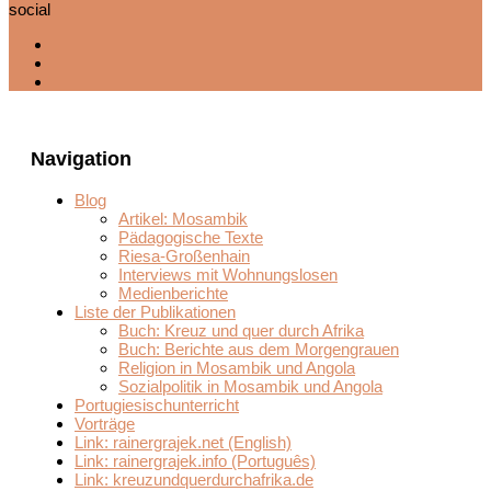
social
Navigation
Blog
Artikel: Mosambik
Pädagogische Texte
Riesa-Großenhain
Interviews mit Wohnungslosen
Medienberichte
Liste der Publikationen
Buch: Kreuz und quer durch Afrika
Buch: Berichte aus dem Morgengrauen
Religion in Mosambik und Angola
Sozialpolitik in Mosambik und Angola
Portugiesischunterricht
Vorträge
Link: rainergrajek.net (English)
Link: rainergrajek.info (Português)
Link: kreuzundquerdurchafrika.de