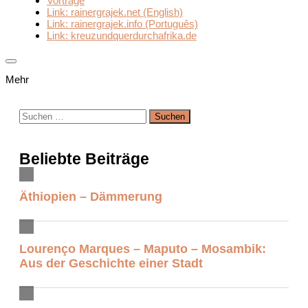
Vorträge
Link: rainergrajek.net (English)
Link: rainergrajek.info (Português)
Link: kreuzundquerdurchafrika.de
Mehr
Suchen
nach:
Beliebte Beiträge
Äthiopien – Dämmerung
Lourenço Marques – Maputo – Mosambik:
Aus der Geschichte einer Stadt