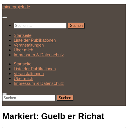
Unter
rainergrajek.de
dem
Inhalt
Suchen
nach:
Startseite
Liste der Publikationen
Veranstaltungen
Über mich
Impressum & Datenschutz
Startseite
Liste der Publikationen
Veranstaltungen
Über mich
Impressum & Datenschutz
Suchen
nach:
Markiert:
Guelb er Richat