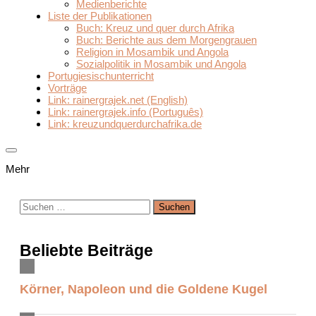
Medienberichte
Liste der Publikationen
Buch: Kreuz und quer durch Afrika
Buch: Berichte aus dem Morgengrauen
Religion in Mosambik und Angola
Sozialpolitik in Mosambik und Angola
Portugiesischunterricht
Vorträge
Link: rainergrajek.net (English)
Link: rainergrajek.info (Português)
Link: kreuzundquerdurchafrika.de
Mehr
Suchen
nach:
Beliebte Beiträge
Körner, Napoleon und die Goldene Kugel