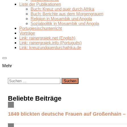
Liste der Publikationen
Buch: Kreuz und quer durch Afrika
Buch: Berichte aus dem Morgengrauen
Religion in Mosambik und Angola
Sozialpolitik in Mosambik und Angola
Portugiesischunterricht
Vorträge
Link: rainergrajek.net (English)
Link: rainergrajek.info (Português)
Link: kreuzundquerdurchafrika.de
Mehr
Suchen
nach:
Beliebte Beiträge
1849 blickten deutsche Frauen auf Großenhain –