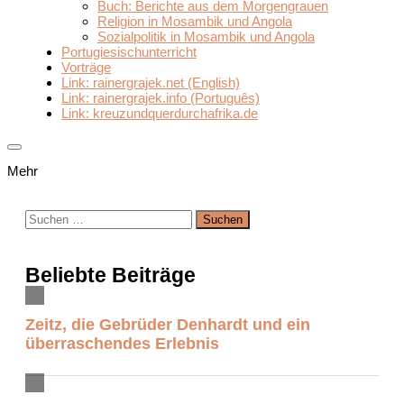
Buch: Berichte aus dem Morgengrauen
Religion in Mosambik und Angola
Sozialpolitik in Mosambik und Angola
Portugiesischunterricht
Vorträge
Link: rainergrajek.net (English)
Link: rainergrajek.info (Português)
Link: kreuzundquerdurchafrika.de
Mehr
Suchen
nach:
Beliebte Beiträge
Zeitz, die Gebrüder Denhardt und ein
überraschendes Erlebnis